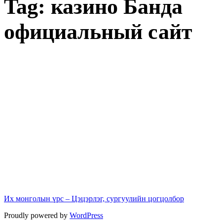
Tag:
казино Банда
официальный сайт
Их монголын үрс – Цэцэрлэг, сургуулийн цогцолбор
Proudly powered by
WordPress