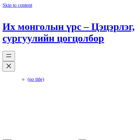
Skip to content
Их монголын үрс – Цэцэрлэг,
сургуулийн цогцолбор
(no title)