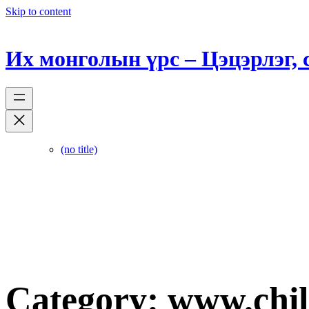
Skip to content
Их монголын үрс – Цэцэрлэг,
(no title)
Category:
www.chill