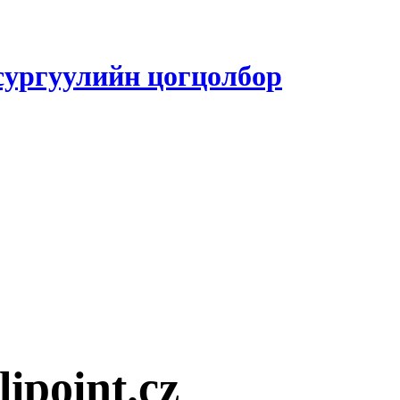
 сургуулийн цогцолбор
ipoint.cz